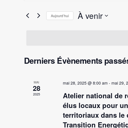
et
Rechercher
Évènements
navigation
À venir
par
Aujourd’hui
mot-
de
Sélectionnez
clé.
une
vues
date.
Évènements
Derniers Évènements passé
MAI
mai 28, 2025 @ 8:00 am
-
mai 29, 
28
Atelier national de
2025
élus locaux pour un
territoriaux dans le
Transition Energéti