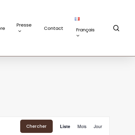
Presse
sear
ère
Contact
Français
Navigation
Chercher
Liste
Mois
Jour
de