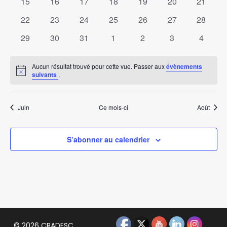
Évènem
0
0
0
0
0
0
0
15
16
17
18
19
20
21
évènements
évènements
évènements
évènements
évènements
évènements
évènem
0
0
0
0
0
0
0
22
23
24
25
26
27
28
évènements
évènements
évènements
évènements
évènements
évènements
évènem
0
0
0
0
0
0
0
29
30
31
1
2
3
4
évènements
évènements
évènements
évènements
évènements
évènements
évènem
Aucun résultat trouvé pour cette vue. Passer aux
évènements
Notice
suivants
.
Juin
Ce mois-ci
Août
S’abonner au calendrier
© 2026 CRADESC.