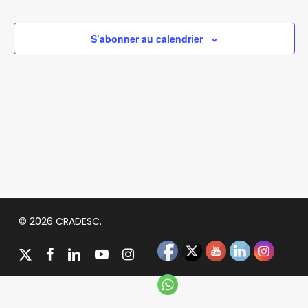
de
vues
S’abonner au calendrier
Évènem
© 2026 CRADESC.
x-
facebook
linkedin
youtube
instagram
twitter