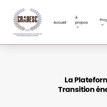
Skip
to
main
À
Pro
Accueil
propos
content
La Plateform
Transition én