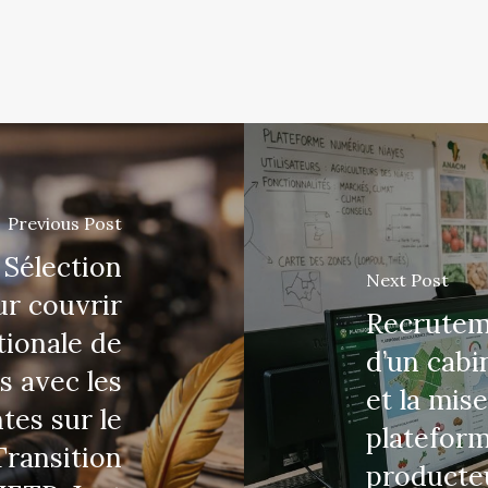
Previous Post
 Sélection
Next Post
ur couvrir
Recruteme
tionale de
d’un cabi
s avec les
et la mis
tes sur le
platefor
Transition
producteu