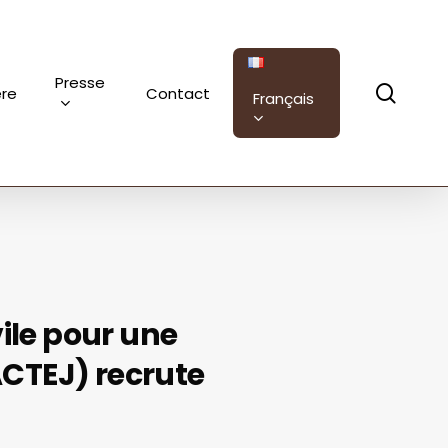
Presse
sear
ère
Contact
Français
vile pour une
ACTEJ) recrute