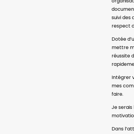
organisat
documents
suivi des
respect 
Dotée d’u
mettre me
réussite 
rapidemen
Intégrer 
mes comp
faire.
Je serais
motivatio
Dans l’at