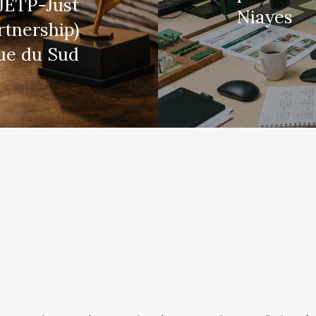
(JETP-Just
Niayes
rtnership)
ue du Sud
m