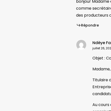
bonjour Madame et
comme secrétaire
des producteurs d
Répondre
Ndèye Fat
juillet 26, 2
Objet : C
Madame, 
Titulaire
Entrepris
candidatu
Au cours 