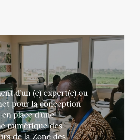
nt d’un (e) expert(e) ou
net pour la conception
e en place d’une
me numérique des
rs de la Zone des