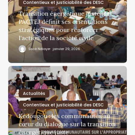
Contentieux et justiciabilité des DESC
Transition énergétique juste : la
PACTEJ définit ses orientations
stratégiques pour renforcer
l’action de la société civile
Socé Ndiaye
janvier 29, 2026
Actualités
Contentieux et justiciabilité des DESC
Kédougou : les communautés au
cœur du dialogue sur la transition
énergétique juste