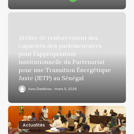
Atelier de renforcement des
capacités des parlementaires
pour l’appropriation
institutionnelle du Partenariat
pour une Transition Énergétique
Juste (JETP) au Sénégal
Awa Diedhiou
mars 5, 2026
Actualités