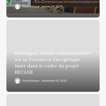
Socé Ndiaye
janvier 22, 2026
Kédougou : forum communautaire
sur la Transition Énergétique
Juste dans le cadre du projet
RECANE
Socé Ndiaye
décembre 19, 2025