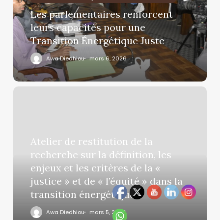
Les parlementaires renforcent
leurs capacités pour une
Transition Énergétique Juste
Awa Diedhiou
mars 6, 2026
Atelier de restitution de la
recherche sur la définition, les
enjeux et les critères de la «
justice » et de « l’équité » dans la
transition énergétique.
Awa Diedhiou
mars 5, 2026