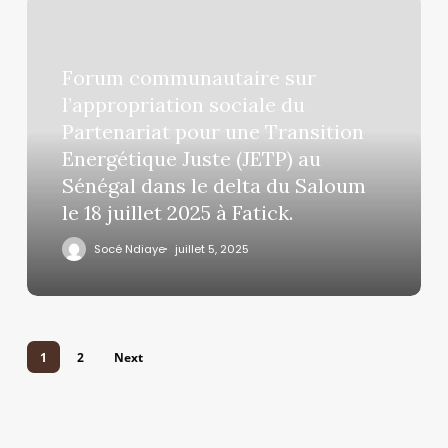
Forum communautaire sur
l’appropriation sociale du
Partenariat pour une Transition
Energétique Juste (JETP) au
Sénégal dans le delta du Saloum
le 18 juillet 2025 à Fatick.
Socé Ndiaye
juillet 5, 2025
1
2
Next