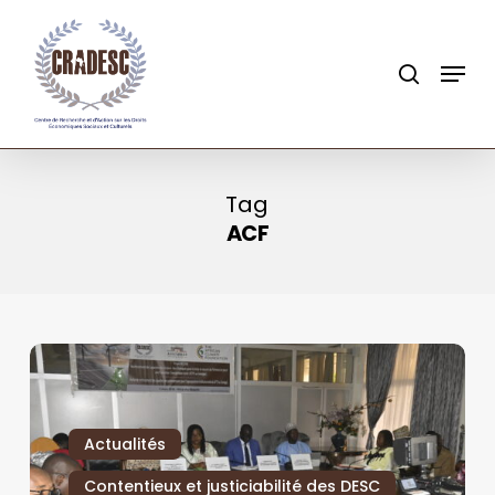
Skip
to
search
Menu
main
content
Tag
ACF
Actualités
Contentieux et justiciabilité des DESC