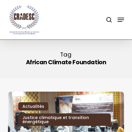
Skip
to
search
Menu
main
content
Tag
African Climate Foundation
Actualités
Justice climatique et transition
énergétique