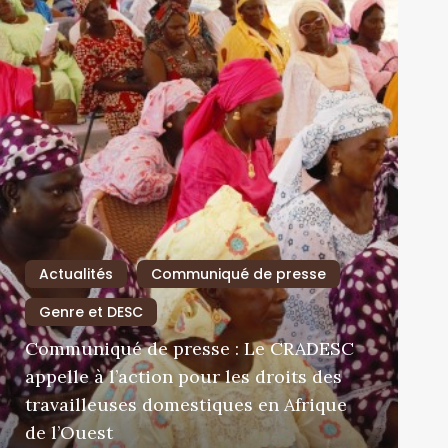
Actualités
Communiqué de presse
Genre et DESC
Communiqué de presse : Le CRADESC
appelle à l’action pour les droits des
travailleuses domestiques en Afrique
de l’Ouest