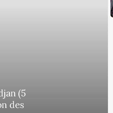
djan (5
on des