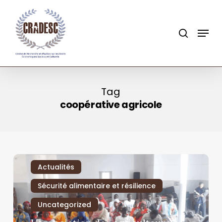
Skip
to
search
Menu
main
content
Tag
coopérative agricole
Actualités
Sécurité alimentaire et résilience
Uncategorized