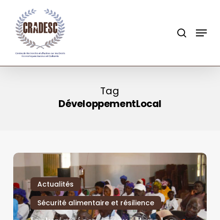
Skip
to
search
Menu
main
content
Tag
DéveloppementLocal
Actualités
Sécurité alimentaire et résilience