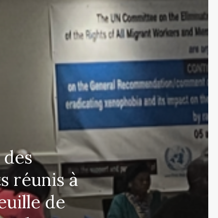
 des
s réunis à
euille de