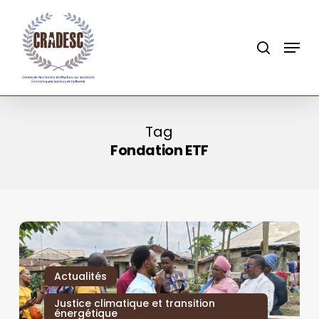
Skip
to
search
Menu
main
content
Tag
Fondation ETF
Actualités
Justice climatique et transition
énergétique