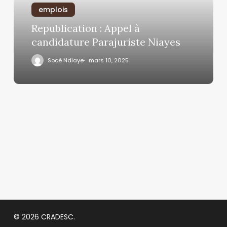
emplois
Republication : Appel à
candidature Parajuriste Niayes
Socé Ndiaye
mars 10, 2025
© 2026 CRADESC.