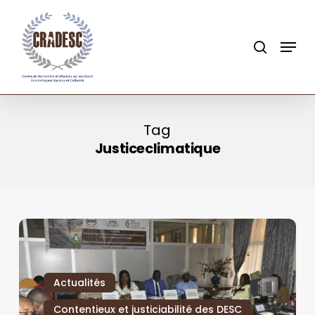
Skip
to
search
Menu
main
content
Tag
Justiceclimatique
Actualités
Contentieux et justiciabilité des DESC