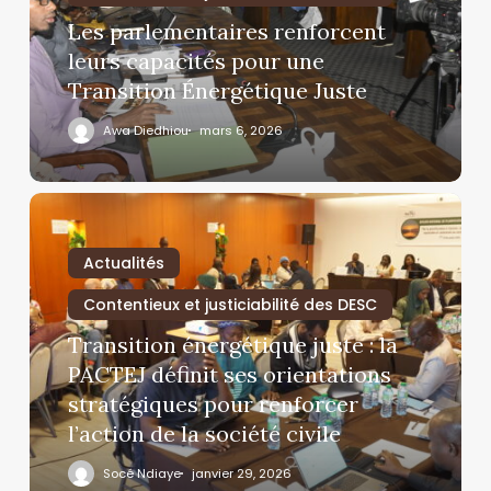
Les parlementaires renforcent
leurs capacités pour une
Transition Énergétique Juste
Awa Diedhiou
mars 6, 2026
Actualités
Contentieux et justiciabilité des DESC
Transition énergétique juste : la
PACTEJ définit ses orientations
stratégiques pour renforcer
l’action de la société civile
Socé Ndiaye
janvier 29, 2026