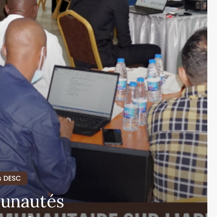
es DESC
munautés