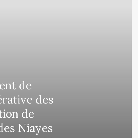
ent de
érative des
tion de
des Niayes