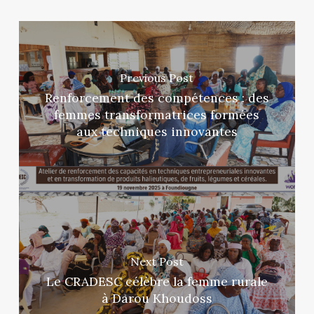
Previous Post
Renforcement des compétences : des
femmes transformatrices formées
aux techniques innovantes
Next Post
Le CRADESC célèbre la femme rurale
à Darou Khoudoss