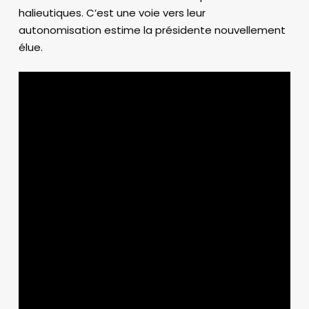
halieutiques. C’est une voie vers leur
autonomisation estime la présidente nouvellement
élue.