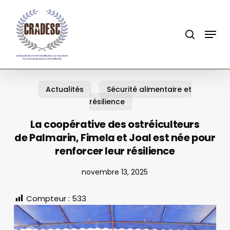
Skip
to
search
Menu
main
content
Actualités
Sécurité alimentaire et
résilience
La coopérative des ostréiculteurs
de Palmarin, Fimela et Joal est née pour
renforcer leur résilience
novembre 13, 2025
Compteur :
533