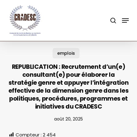
Skip
to
search
Menu
main
content
emplois
REPUBLICATION : Recrutement d’un(e)
consultant(e) pour élaborer la
stratégie genre et appuyer l’intégration
effective de la dimension genre dans les
politiques, procédures, programmes et
initiatives du CRADESC
août 20, 2025
Compteur :
2 454