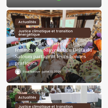
Actualités
Justice climatique et transition
énergétique
Changement climatique : les
femmes des Niayes et du Delta du
Saloum partagent leurs bonnes
pratiques
Socé Ndiaye
juillet 13, 2026
Actualités
Justice climatique et transition