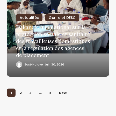
Actualités
Genre et DESC
Dakar : forum national sur la
protection sociale et sanitaire
des travailleuses domestiques
et la régulation des agences
de placement
Socé Ndiaye
juin 30, 2026
1
2
3
…
5
Next