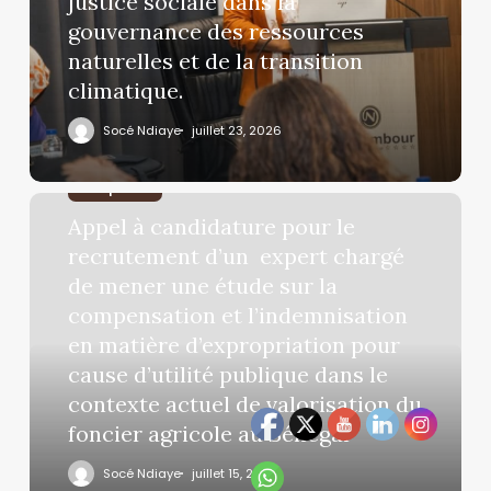
justice sociale dans la
gouvernance des ressources
naturelles et de la transition
climatique.
Socé Ndiaye
juillet 23, 2026
emplois
Appel à candidature pour le
recrutement d’un expert chargé
de mener une étude sur la
compensation et l’indemnisation
en matière d’expropriation pour
cause d’utilité publique dans le
contexte actuel de valorisation du
foncier agricole au Sénégal
Socé Ndiaye
juillet 15, 2026