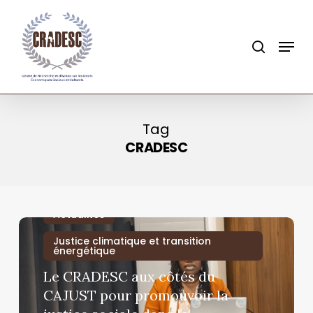
Skip
to
search
Menu
main
content
Tag
CRADESC
Actualités
Justice climatique et transition
énergétique
Le CRADESC aux côtés du
CAJUST pour promouvoir la