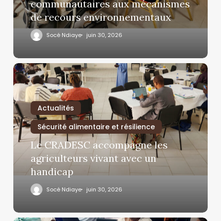
communautaires aux mécanismes
de recours environnementaux
Socé Ndiaye
juin 30, 2026
Actualités
Sécurité alimentaire et résilience
Le CRADESC accompagne les
agriculteurs vivant avec un
handicap
Socé Ndiaye
juin 30, 2026