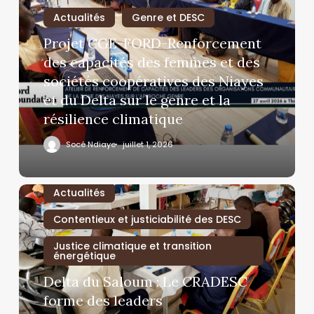
Actualités
Genre et DESC
Projet CGE-FORD-Renforcement
des capacités des femmes et des
sociétés coopératives des Niayes
et du Delta sur le genre et la
résilience climatique
Socé Ndiaye
juillet 1, 2026
Actualités
Contentieux et justiciabilité des DESC
Justice climatique et transition
énergétique
Delta du Saloum : Le CRADESC
forme des leaders