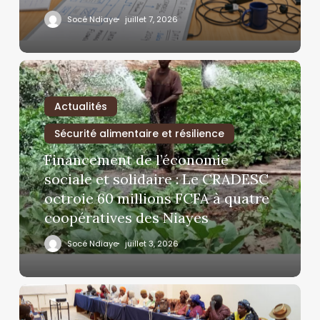
Socé Ndiaye
juillet 7, 2026
Actualités
Sécurité alimentaire et résilience
Financement de l’économie
sociale et solidaire : Le CRADESC
octroie 60 millions FCFA à quatre
coopératives des Niayes
Socé Ndiaye
juillet 3, 2026