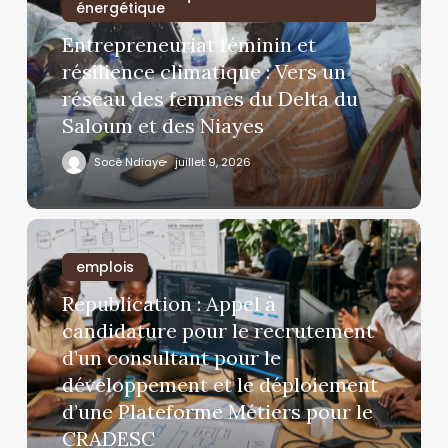
énergétique
Entrepreneuriat féminin et
résilience climatique : Vers un
réseau des femmes du Delta du
Saloum et des Niayes
Socé Ndiaye
juillet 9, 2026
emplois
Republication : Appel à
candidature pour le recrutement
d’un consultant pour le
développement et le déploiement
d’une Plateforme Métiers pour le
CRADESC