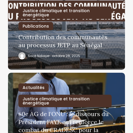
Justice climatique et transition
énergétique
Publications
Contribution des communautés
au processus JETP au Sénégal
Socé Ndiaye
octobre 28, 2025
Actualités
Justice climatique et transition
énergétique
80e AG de l’ONU : le discours du
Président FAYE qui renforce le
combat du CRADESC pour la