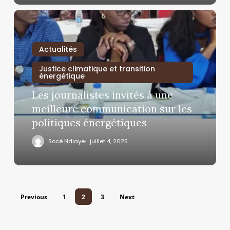
Actualités
Justice climatique et transition
énergétique
Les journalistes invités à une
meilleure communication sur les
politiques énergétiques
Socé Ndiaye
juillet 4, 2025
Previous
1
2
3
Next