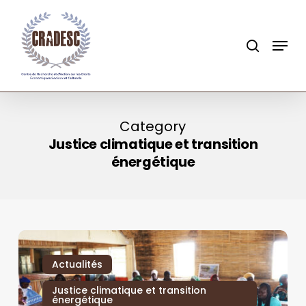
Skip
to
search
Menu
main
content
Category
Justice climatique et transition
énergétique
Actualités
Justice climatique et transition
énergétique