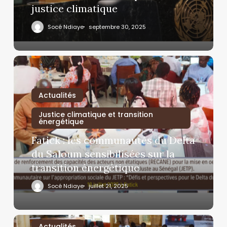
justice climatique
Socé Ndiaye
septembre 30, 2025
Actualités
Justice climatique et transition
énergétique
Fatick : les communautés du Delta
du Saloum sensibilisées sur la
transition énergétique
Socé Ndiaye
juillet 21, 2025
Actualités