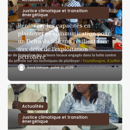
Justice climatique et transition
énergétique
Renforcer les capacités en
plaidoyer et communication pour
un Delta du Saloum résilient face
aux défis de l’exploitation
pétrolière
Socé Ndiaye
juillet 21, 2025
Actualités
Justice climatique et transition
énergétique