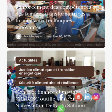
Renforcement des compétences :
des femmes transformatrices
formées aux techniques
innovantes
Socé Ndiaye
novembre 26, 2025
Actualités
Justice climatique et transition
énergétique
Sécurité alimentaire et résilience
Genre et finance climatique : le
CRADESC outille 40 femmes des
Niayes et du Delta du Saloum