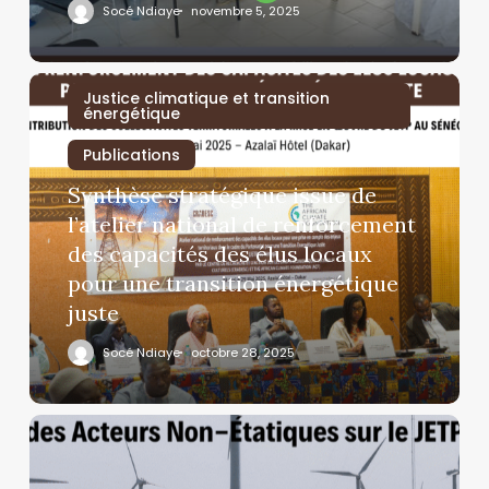
Socé Ndiaye
novembre 5, 2025
Justice climatique et transition
énergétique
Publications
Synthèse stratégique issue de
l’atelier national de renforcement
des capacités des élus locaux
pour une transition énergétique
juste
Socé Ndiaye
octobre 28, 2025